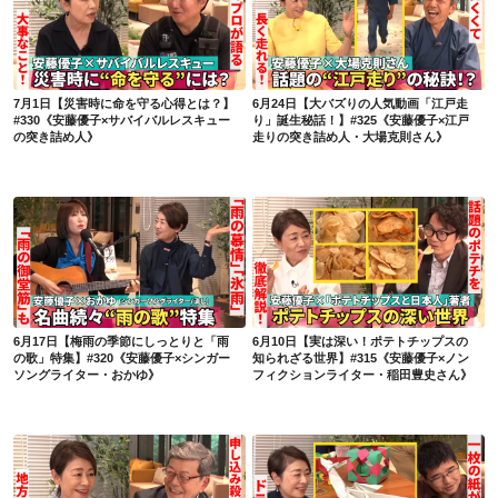
7月1日【災害時に命を守る心得とは？】#330《安藤優子×サバイバルレスキューの突き詰め人》
6月24日【大バズりの人気動画「江戸走り」誕生秘話！】#325《安藤優子×江戸走りの突き詰め人・大場克則さん》
7月1日【災害時に命を守る心得とは？】
6月24日【大バズりの人気動画「江戸走
#330《安藤優子×サバイバルレスキュー
り」誕生秘話！】#325《安藤優子×江戸
の突き詰め人》
走りの突き詰め人・大場克則さん》
6月17日【梅雨の季節にしっとりと「雨の歌」特集】#320《安藤優子×シンガーソングライター・おかゆ》
6月10日【実は深い！ポテトチップスの知られざる世界】#315《安藤優子×ノンフィクションライター・稲田豊史さん》
6月17日【梅雨の季節にしっとりと「雨
6月10日【実は深い！ポテトチップスの
の歌」特集】#320《安藤優子×シンガー
知られざる世界】#315《安藤優子×ノン
ソングライター・おかゆ》
フィクションライター・稲田豊史さん》