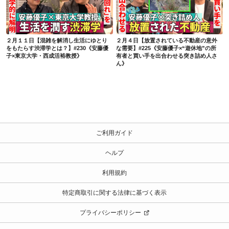
２月１１日【混雑を解消し生活にゆとりをもたらす渋滞学とは？】#230《安藤優子×東京大学・西成活裕教授》
２月４日【放置されている不動産の意外な需要】#225《安藤優子×“遊休地”の所有者と買い手を出合わせる突き詰め人さん》
２月１１日【混雑を解消し生活にゆとり
２月４日【放置されている不動産の意外
をもたらす渋滞学とは？】#230《安藤優
な需要】#225《安藤優子×“遊休地”の所
子×東京大学・西成活裕教授》
有者と買い手を出合わせる突き詰め人さ
ん》
ご利用ガイド
ヘルプ
利用規約
特定商取引に関する法律に基づく表示
プライバシーポリシー