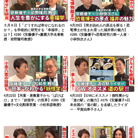
５月６日【「どうすれば幸せになれるのか？」を学術的に研究する「幸福学」とは？】#290《安藤優子×慶應大学名誉教授・前野隆司教授》
4月29日【突き詰め人の原点を探る！恐竜博士が生まれ育った福井県の魅力】#285《安藤優子×恐竜研究の第一人者・小林快次さん》
５月６日【「どうすれば幸せになれるの
4月29日【突き詰め人の原点を探る！恐
か？」を学術的に研究する「幸福学」と
竜博士が生まれ育った福井県の魅力】
は？】#290《安藤優子×慶應大学名誉教
#285《安藤優子×恐竜研究の第一人者・
授・前野隆司教授》
小林快次さん》
4月22日【河童・座敷童子から「ばけばけ」まで！「妖怪学」の世界】#280《安藤優子×文化勲章受賞・小松和彦教授》
4月15日【GWにオススメ！個性豊かな「道の駅」の魅力】#275《安藤優子×日本全国の「道の駅」を走破したライダー・平賀由希子さん》
4月22日【河童・座敷童子から「ばけば
4月15日【GWにオススメ！個性豊かな
け」まで！「妖怪学」の世界】#280《安
「道の駅」の魅力】#275《安藤優子×日
藤優子×文化勲章受賞・小松和彦教授》
本全国の「道の駅」を走破したライダ
ー・平賀由希子さん》