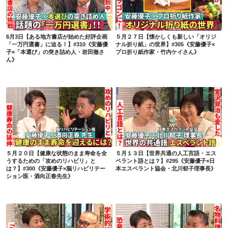
6月3日【ある地方書店が始めた好評企画「一万円選書」に迫る！】#310《安藤優子×「本選び」の突き詰め人・岩田徹さん》
５月２７日【懐かしくも新しい「オリジナル折り紙」の世界】#305《安藤優子×プロ折り紙作家・竹内ケイさん》
6月3日【ある地方書店が始めた好評企画
５月２７日【懐かしくも新しい「オリジ
「一万円選書」に迫る！】#310《安藤優
ナル折り紙」の世界】#305《安藤優子×
子×「本選び」の突き詰め人・岩田徹さ
プロ折り紙作家・竹内ケイさん》
ん》
５月２０日【健康な状態のまま寿命を全うするための「攻めのリハビリ」とは？】#300《安藤優子×脳リハビリテーション医・酒向正春先生》
５月１３日【世界共通の人工言語・エスペラント語とは？】#295《安藤優子×日本エスペラント協会・北川郁子理事長》
５月２０日【健康な状態のまま寿命を全
５月１３日【世界共通の人工言語・エス
うするための「攻めのリハビリ」と
ペラント語とは？】#295《安藤優子×日
は？】#300《安藤優子×脳リハビリテー
本エスペラント協会・北川郁子理事長》
ション医・酒向正春先生》