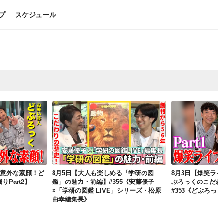
プ
スケジュール
8月10日【爆笑ライブ＆意外な素顔！どぶろっくのこだわり深掘りPart2】#358《どぶろっく》
8月5日【大人も楽しめる「学研の図鑑」の魅力・前編】#355《安藤優子×「学研の図鑑 LIVE」シリーズ・松原由幸編集長》
＆意外な素顔！ど
8月5日【大人も楽しめる「学研の図
8月3日【爆笑
Part2】
鑑」の魅力・前編】#355《安藤優子
ぶろっくのこだわ
×「学研の図鑑 LIVE」シリーズ・松原
#353《どぶろ
由幸編集長》