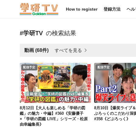
How to register
登録方法
ヘル
#学研TV
の検索結果
すべてを見る
動画 (68件)
配信予定
配信予定
8月12日【大人も楽しめる「学研の図鑑」の魅力・中編】#360《安藤優子×「学研の図鑑 LIVE」シリーズ・松原由幸編集長》
8月12日【大人も楽しめる「学研の図
8月10日【爆笑ライブ
鑑」の魅力・中編】#360《安藤優子
ぶろっくのこだわり深掘り
×「学研の図鑑 LIVE」シリーズ・松原
#358《どぶろっく》
由幸編集長》