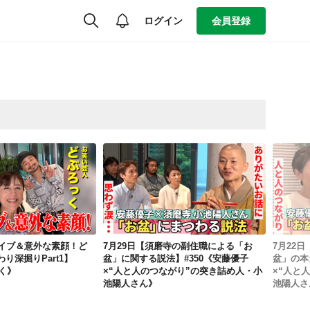
ログイン
会員登録
8月3日【爆笑ライブ＆意外な素顔！どぶろっくのこだわり深掘りPart1】#353《どぶろっく》
7月29日【須磨寺の副住職による「お盆」に関する説法】#350《安藤優子×“人と人のつながり”の突き詰め人・小池陽人さん》
ライブ＆意外な素顔！ど
7月29日【須磨寺の副住職による「お
7月22
り深掘りPart1】
盆」に関する説法】#350《安藤優子
盆」の本
っく》
×“人と人のつながり”の突き詰め人・小
×“人と
池陽人さん》
池陽人さ