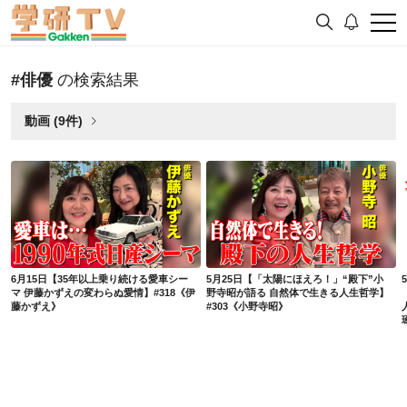
#俳優
の検索結果
動画 (9件)
6月15日【35年以上乗り続ける愛車シーマ 伊藤かずえの変わらぬ愛情】#318《伊藤かずえ》
5月25日【「太陽にほえろ！」“殿下”小野寺昭が語る 自然体で生きる人生哲学】#303《小野寺昭》
6月15日【35年以上乗り続ける愛車シー
5月25日【「太陽にほえろ！」“殿下”小
マ 伊藤かずえの変わらぬ愛情】#318《伊
野寺昭が語る 自然体で生きる人生哲学】
藤かずえ》
#303《小野寺昭》