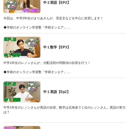
中２英語【EP2】
◆山下先生が運営しているYoutube「学研オンエアチャンネル」
こちら
◆山下先生が監修した問題集「10分動画でスピード攻略高校入試数学」
今回は、中学2年生のまりあさんが、否定文などを中心に自習します！
こちら
◆学研のオンライン学習塾「学研オンエア」
こちら
◆今なら夏期講習の受付中！
こちら
中１数学【EP3】
◆解説担当・増田先生はYouTubeチャンネル「まっすー先生の英語教室」でも英語の
勉強法や攻略動画を配信して受験生を応援中です！
ぜひチャンネル登録して応援してください！
中学1年生のレノンさんが、分配法則や同類項の自習を行う！
こちら
◆増田先生が監修した問題集「10分動画でスピード攻略高校入試英語」
◆学研のオンライン学習塾「学研オンエア」
こちら
こちら
◆今なら夏期講習の受付中！
こちら
中１英語【Ep2】
◆山下先生が運営しているYoutube「学研オンエアチャンネル」
こちら
◆山下先生が監修した問題集「10分動画でスピード攻略高校入試数学」
中学1年生のレノンさんが英語の自習。数学は北海道で１位のレノンさん。英語の実力
こちら
は？
◆学研のオンライン学習塾「学研オンエア」
こちら