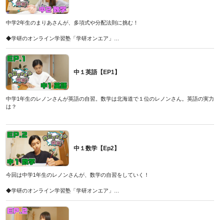
◆解説担当・増田先生はYouTubeチャンネル「まっすー先生の英語教室」でも英語の
勉強法や攻略動画を配信して受験生を応援中です！
中学2年生のまりあさんが、多項式や分配法則に挑む！
ぜひチャンネル登録して応援してください！
こちら
◆学研のオンライン学習塾「学研オンエア」
◆増田先生が監修した問題集「10分動画でスピード攻略高校入試英語」
こちら
こちら
◆今なら夏期講習の受付中！
こちら
中１英語【EP1】
◆山下先生が運営しているYoutube「学研オンエアチャンネル」
こちら
◆山下先生が監修した問題集「10分動画でスピード攻略高校入試数学」
中学1年生のレノンさんが英語の自習。数学は北海道で１位のレノンさん。英語の実力
こちら
は？
◆学研のオンライン学習塾「学研オンエア」
こちら
◆今なら夏期講習の受付中！
こちら
中１数学【Ep2】
◆解説担当・増田先生はYouTubeチャンネル「まっすー先生の英語教室」でも英語の
勉強法や攻略動画を配信して受験生を応援中です！
今回は中学1年生のレノンさんが、数学の自習をしていく！
ぜひチャンネル登録して応援してください！
こちら
◆学研のオンライン学習塾「学研オンエア」
◆増田先生が監修した問題集「10分動画でスピード攻略高校入試英語」
こちら
こちら
◆今なら夏期講習の受付中！
こちら