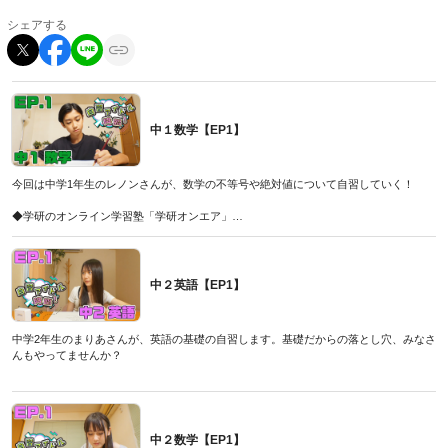
シェアする
中１数学【EP1】
今回は中学1年生のレノンさんが、数学の不等号や絶対値について自習していく！
◆学研のオンライン学習塾「学研オンエア」
こちら
◆今なら夏期講習の受付中！
こちら
中２英語【EP1】
◆山下先生が運営しているYoutube「学研オンエアチャンネル」
こちら
◆山下先生が監修した問題集「10分動画でスピード攻略高校入試数学」
中学2年生のまりあさんが、英語の基礎の自習します。基礎だからの落とし穴、みなさ
こちら
んもやってませんか？
◆学研のオンライン学習塾「学研オンエア」
こちら
◆今なら夏期講習の受付中！
こちら
中２数学【EP1】