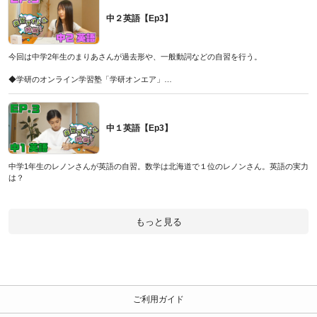
◆今なら夏期講習の受付中！
こちら
中２英語【Ep3】
◆解説担当・増田先生はYouTubeチャンネル「まっすー先生の英語教室」でも英語の
勉強法や攻略動画を配信して受験生を応援中です！
今回は中学2年生のまりあさんが過去形や、一般動詞などの自習を行う。
ぜひチャンネル登録して応援してください！
こちら
◆学研のオンライン学習塾「学研オンエア」
◆増田先生が監修した問題集「10分動画でスピード攻略高校入試英語」
こちら
こちら
◆今なら夏期講習の受付中！
こちら
中１英語【Ep3】
◆解説担当・増田先生はYouTubeチャンネル「まっすー先生の英語教室」でも英語の
勉強法や攻略動画を配信して受験生を応援中です！
ぜひチャンネル登録して応援してください！
中学1年生のレノンさんが英語の自習。数学は北海道で１位のレノンさん。英語の実力
こちら
は？
◆増田先生が監修した問題集「10分動画でスピード攻略高校入試英語」
こちら
◆学研のオンライン学習塾「学研オンエア」
こちら
もっと見る
◆今なら夏期講習の受付中！
こちら
◆解説担当・増田先生はYouTubeチャンネル「まっすー先生の英語教室」でも英語の
勉強法や攻略動画を配信して受験生を応援中です！
ぜひチャンネル登録して応援してください！
こちら
ご利用ガイド
◆増田先生が監修した問題集「10分動画でスピード攻略高校入試英語」
こちら