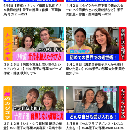
4月9日【将軍ハリウッド撮影＆乳首ドリ
４月２日【タイツから赤下着で舞台スタ
ル挑戦秘話】景子の部屋＜俳優・西岡德
ーに？松田優作との交流秘話など】景子
馬 その２＞#271
の部屋＜俳優・西岡德馬＞#266
３月２６日【病気を克服し若い世代とシェアハウス！】#261景子の部屋≪ビーズ作家・俳優 秋川リサ≫
３月１９日【海老名香葉子さんから受け継いだ思い】#256景子の部屋≪女優 国分佐知子≫
３月２６日【病気を克服し若い世代とシ
３月１９日【海老名香葉子さんから受け
ェアハウス！】#261景子の部屋≪ビーズ
継いだ思い】#256景子の部屋≪女優 国分
作家・俳優 秋川リサ≫
佐知子≫
３月１２日【シミ・シワ超対策 腸活の極意】#251景子の部屋≪美容家：君島十和子≫
３月５日【セルフラブでノンストレスな人生を！】#246景子の部屋≪RIKACO≫
３月１２日【シミ・シワ超対策 腸活の極
３月５日【セルフラブでノンストレスな
意】#251景子の部屋≪美容家：君島十和
人生を！】#246景子の部屋≪RIKACO≫