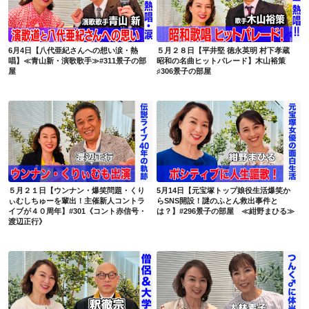
6月4日【八代亜紀さんへの想い涙・熱唱】≪青山新・演歌歌手≫#311景子の部屋
５月２８日【平井堅 徳永英明 村下孝蔵 昭和の名曲ヒットパレード】木山裕策 ♯306景子の部屋
6月4日【八代亜紀さんへの想い涙・熱
５月２８日【平井堅 徳永英明 村下孝蔵
唱】≪青山新・演歌歌手≫#311景子の部
昭和の名曲ヒットパレード】木山裕策
屋
♯306景子の部屋
５月２１日【ウンナン・爆笑問題・くりぃむしちゅーを輩出！主催新人コントライブが４０周年】#301《コント赤信号・渡辺正行》
5月14日【元宝塚トップ娘役生活爆笑からSNS開設！謎のふとん救出事件とは？】#296景子の部屋 ≪紺野まひる≫
５月２１日【ウンナン・爆笑問題・くり
5月14日【元宝塚トップ娘役生活爆笑か
ぃむしちゅーを輩出！主催新人コントラ
らSNS開設！謎のふとん救出事件と
イブが４０周年】#301《コント赤信号・
は？】#296景子の部屋 ≪紺野まひる≫
渡辺正行》
5月7日【欲・執着・イライラ…仏教で解決します！ 】#291景子の部屋≪僧侶・宗教学者 釈徹宗≫
4月30日【蜷川幸雄に認められるまで！日本一グロテスクな女優秘話】#286景子の部屋《大林素子》