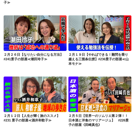
子≫
２月２６日【なりたい自分になる方法】#241景子の部屋≪潮田玲子≫
２月１９日【やればできる！難問を乗り越える三箇条伝授】#236景子の部屋≪山本モナ≫
２月２６日【なりたい自分になる方法】
２月１９日【やればできる！難問を乗り
#241景子の部屋≪潮田玲子≫
越える三箇条伝授】#236景子の部屋≪山
本モナ≫
２月１２日【人生が輝く旅のススメ】#231 景子の部屋≪酒井和歌子≫
２月５日【世界一のソムリエ第２弾！！日本酒と洋食のマリアージュ】 #226景子の部屋《田崎真也》
２月１２日【人生が輝く旅のススメ】
２月５日【世界一のソムリエ第２弾！！
#231 景子の部屋≪酒井和歌子≫
日本酒と洋食のマリアージュ】 #226景
子の部屋《田崎真也》