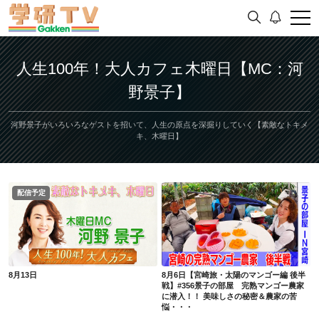
人生100年！大人カフェ木曜日【MC：河
野景子】
河野景子がいろいろなゲストを招いて、人生の原点を深掘りしていく【素敵なトキメ
キ、木曜日】
配信予定
8月13日
8月6日【宮崎旅・太陽のマンゴー編 後半戦】#356景子の部屋 完熟マンゴー農家に潜入！！ 美味しさの秘密＆農家の苦悩・・・
8月13日
8月6日【宮崎旅・太陽のマンゴー編 後半
戦】#356景子の部屋 完熟マンゴー農家
に潜入！！ 美味しさの秘密＆農家の苦
悩・・・