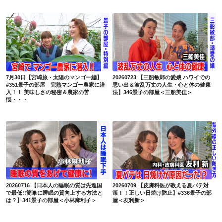
7月30日【宮崎旅・太陽のマンゴー編】#351景子の部屋 完熟マンゴー農家に潜入！！ 美味しさの秘密＆農家の苦悩・・・
20260723 【三船敏郎の愛娘 ハワイでの思い出＆波乱万丈の人生・心と体の健康法】346景子の部屋＜三船美佳＞
7月30日【宮崎旅・太陽のマンゴー編】
20260723 【三船敏郎の愛娘 ハワイでの
#351景子の部屋 完熟マンゴー農家に潜
思い出＆波乱万丈の人生・心と体の健康
入！！ 美味しさの秘密＆農家の苦
法】346景子の部屋＜三船美佳＞
悩・・・
20260716 【日本人の睡眠の質は先進国で最低!!簡単に睡眠の質向上する方法とは？】341景子の部屋＜小林麻利子＞
20260709 【皮膚科医が教える夏バテ対策！！正しい日焼け防止】#336景子の部屋＜友利新＞
20260716 【日本人の睡眠の質は先進国
20260709 【皮膚科医が教える夏バテ対
で最低!!簡単に睡眠の質向上する方法と
策！！正しい日焼け防止】#336景子の部
は？】341景子の部屋＜小林麻利子＞
屋＜友利新＞