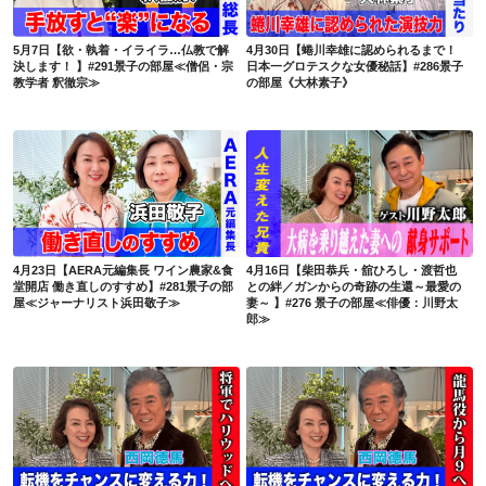
5月7日【欲・執着・イライラ…仏教で解
4月30日【蜷川幸雄に認められるまで！
決します！ 】#291景子の部屋≪僧侶・宗
日本一グロテスクな女優秘話】#286景子
教学者 釈徹宗≫
の部屋《大林素子》
4月23日【AERA元編集長 ワイン農家&食堂開店 働き直しのすすめ】#281景子の部屋≪ジャーナリスト浜田敬子≫
4月16日【柴田恭兵・舘ひろし・渡哲也との絆／ガンからの奇跡の生還～最愛の妻～ 】#276 景子の部屋≪俳優：川野太郎≫
4月23日【AERA元編集長 ワイン農家&食
4月16日【柴田恭兵・舘ひろし・渡哲也
堂開店 働き直しのすすめ】#281景子の部
との絆／ガンからの奇跡の生還～最愛の
屋≪ジャーナリスト浜田敬子≫
妻～ 】#276 景子の部屋≪俳優：川野太
郎≫
4月9日【将軍ハリウッド撮影＆乳首ドリル挑戦秘話】景子の部屋＜俳優・西岡德馬 その２＞#271
４月２日【タイツから赤下着で舞台スターに？松田優作との交流秘話など】景子の部屋＜俳優・西岡德馬＞#266