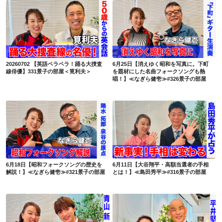
20260702 【英語ペラペラ！踊る大捜査線俳優】331景子の部屋＜筧利夫＞
6月25日【消えゆく昭和を写真に。下町を題材にした名曲フォークソングも熱唱！】≪なぎら健壱≫#326景子の部屋
20260702 【英語ペラペラ！踊る大捜査
6月25日【消えゆく昭和を写真に。下町
線俳優】331景子の部屋＜筧利夫＞
を題材にした名曲フォークソングも熱
唱！】≪なぎら健壱≫#326景子の部屋
6月18日【昭和フォークソングの歴史を解説！】≪なぎら健壱≫#321景子の部屋
6月11日【大谷翔平・高額当選者の手相とは！】≪島田秀平≫#316景子の部屋
6月18日【昭和フォークソングの歴史を
6月11日【大谷翔平・高額当選者の手相
解説！】≪なぎら健壱≫#321景子の部屋
とは！】≪島田秀平≫#316景子の部屋